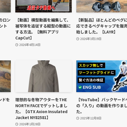
のロン
【動画】横型動画を編集して、
【新製品】ほとんどのペグ
ント
被写体を追従する縦型の動画に
応できるペグキャップを販
する方法。【無料アプリ
始しました。【LAYR】
CapCut】
2026年3月19日
2026年4月14日
ンドを
理想的な冬物アウターをTHE
【YouTube】バックヤード
NORTH FACEでゲットしまし
の「入り」の動画を作りま
た。【GTX Axion Insulated
た。
Jacket NY82581】
2025年12月8日
2026年1月28日