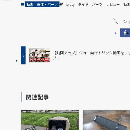
動画
車体・パーツ
heresy
タイヤ
パーツ
レビュー
動
シ
【動画アップ】ショー向けトリック動画をア
プ！
関連記事