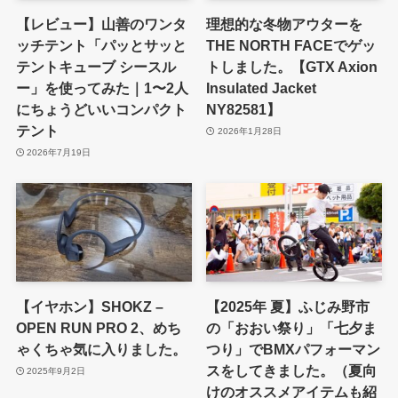
【レビュー】山善のワンタ
理想的な冬物アウターを
ッチテント「パッとサッと
THE NORTH FACEでゲッ
テントキューブ シースル
トしました。【GTX Axion
ー」を使ってみた｜1〜2人
Insulated Jacket
にちょうどいいコンパクト
NY82581】
テント
2026年1月28日
2026年7月19日
【イヤホン】SHOKZ –
【2025年 夏】ふじみ野市
OPEN RUN PRO 2、めち
の「おおい祭り」「七夕ま
ゃくちゃ気に入りました。
つり」でBMXパフォーマン
スをしてきました。（夏向
2025年9月2日
けのオススメアイテムも紹